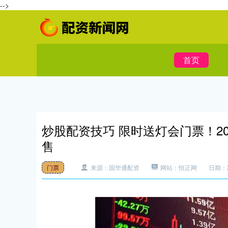
-->
首页
炒股配资技巧 限时送灯会门票！2
售
门票
来源：国华通配资
网站：恒正网
日期：20