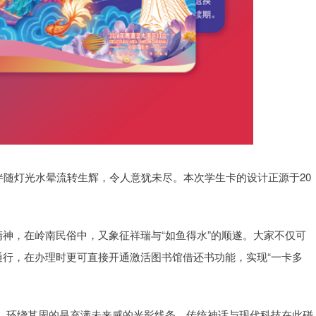
，伴随灯光水晕流转生辉，令人意犹未尽。本次学生卡的设计正源于20
精神‌，在岭南民俗中，又象征祥瑞与“如鱼得水”的顺遂。大家不仅可
通行，在办理时更可直接开通激活图书馆借还书功能，实现“一卡多
。环绕其周的是充满未来感的光影线条，传统神话与现代科技在此碰