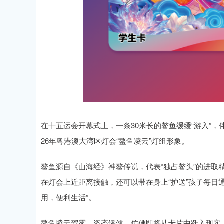
在十五运会开幕式上，一条30米长的鳌鱼缓缓“游入”
26年粤港澳大湾区灯会“鳌鱼凌云”灯组形象。
鳌鱼源自《山海经》神鳌传说，代表‌“独占鳌头”的进取
在灯会上近距离接触，还可以带在身上“护送”孩子每日
用，便利生活”。‌‌
鳌鱼腾云驾雾、姿态矫健，仿佛即将从卡片中跃入现实