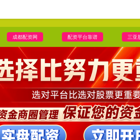
成都配资网
配资平台靠谱
三亚