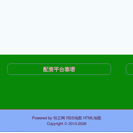
配资平台靠谱
Powered by
恒正网
RSS地图
HTML地图
Copyright
© 2013-2026