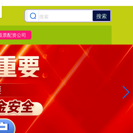
搜索
股票配资公司