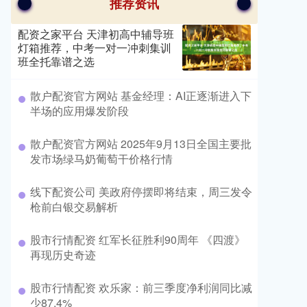
推荐资讯
配资之家平台 天津初高中辅导班
灯箱推荐，中考一对一冲刺集训
班全托靠谱之选
​散户配资官方网站 基金经理：AI正逐渐进入下
半场的应用爆发阶段
​散户配资官方网站 2025年9月13日全国主要批
发市场绿马奶葡萄干价格行情
​线下配资公司 美政府停摆即将结束，周三发令
枪前白银交易解析
​股市行情配资 红军长征胜利90周年 《四渡》
再现历史奇迹
​股市行情配资 欢乐家：前三季度净利润同比减
少87.4%